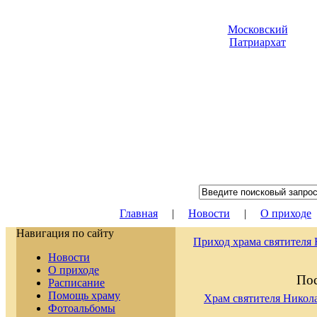
Московский
Патриархат
Главная
|
Новости
|
О приходе
Навигация по сайту
Приход храма святителя
Новости
О приходе
Пос
Расписание
Помощь храму
Храм святителя Никол
Фотоальбомы