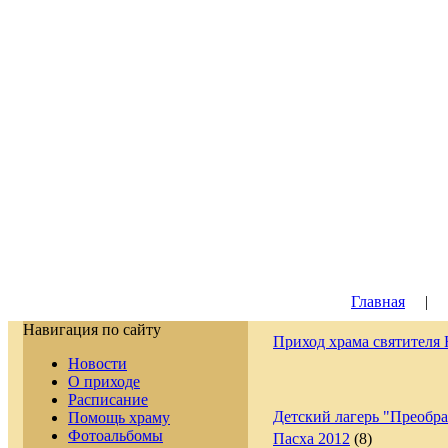
Главная
|
Навигация по сайту
Приход храма святителя
Новости
О приходе
Расписание
Детский лагерь "Преобр
Помощь храму
Фотоальбомы
Пасха 2012
(8)