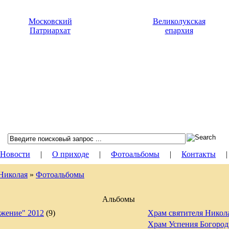
Московский
Великолукская
Патриархат
епархия
Новости
|
О приходе
|
Фотоальбомы
|
Контакты
 Николая
»
Фотоальбомы
Альбомы
ажение" 2012
(9)
Храм святителя Никол
Храм Успения Богоро