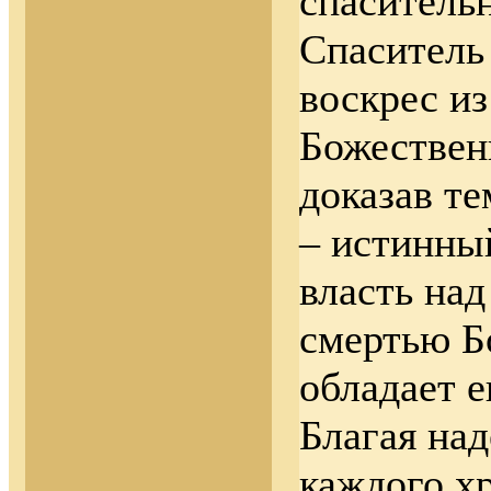
спаситель
Спаситель
воскрес и
Божествен
доказав т
– истинный
власть на
смертью Б
обладает е
Благая на
каждого х