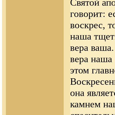
Святой ап
говорит: е
воскрес, т
наша тщет
вера ваша.
вера наша
этом глав
Воскресен
она являе
камнем на