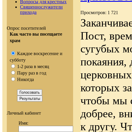
Вопросы для крестных
Священнослужители
прихода
Просмотров: 1 721
Заканчива
Опрос посетителей
Пост, врем
Как часто вы посещаете
храм
сугубых м
Каждое воскресение и
покаяния,
субботу
1-2 раза в месяц
церковных
Пару раз в год
Никогда
которых за
чтобы мы 
добрее, вн
Личный кабинет
к другу. 
Имя: