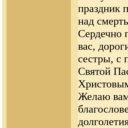
праздник 
над смерт
Сердечно 
вас, дорог
сестры, с 
Святой Па
Христовым
Желаю ва
благослов
долголети