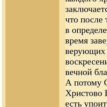
заключаетс
что после 
в определ
время зав
верующих 
воскресен
вечной бл
А потому 
Христово 
есть упои